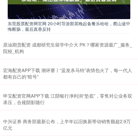
东莞股票配资网官网 20小时导游那英晚起备餐乐哈哈，爬山途中
悔断肠，最后真香反转
原油期货配资 成都研究生留学中介大 PK？哪家资源最广_服务_
院校_机构
宏海配资APP下载 潮评赛丨“蓝发杀马特”表情包火了，每一代人
都有自己的“暗号”
申宝配资官网APP下载 江阴银行净利润“垫底”，零售对公业务双
承压，合规阴影随行
中兴证券 商务部最新公布，上半年以旧换新带动销售额超2.9万
亿元