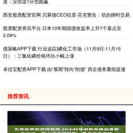
迷：没你这1分也能赢
西安股票配资官网 贝莱德CEO拉里·芬克警告：切勿择时交易
股票配资资讯平台 日本10年期国债收益率上升7个基点至
2.09%
億策略APP下载 行业追踪|磷化工市场（11月9日-11月15
日）：三氯化磷价格环比小幅上涨
卓信宝配资APP下载 由“展期”转向“削债” 房企债务重组提速
推荐资讯