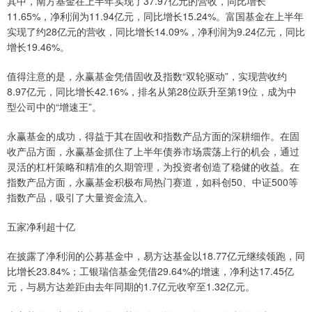
其中，南方基金在上半年实现了37.97亿元的营收，同比增长
11.65%，净利润为11.94亿元，同比增长15.24%。富国基金在上半年
实现了约28亿元的营收，同比增长14.09%，净利润为9.24亿元，同比
增长19.46%。
值得注意的是，永赢基金凭借固收及指数“双轮驱动”，实现营收约
8.97亿元，同比增长42.16%，排名从第28位跃升至第19位，成为中
型公司中的“增速王”。
永赢基金的成功，得益于其在固收和指数产品方面的深耕细作。在固
收产品方面，永赢基金抓住了上半年债券市场震荡上行的机会，通过
灵活的杠杆策略和精准的久期管理，为投资者创造了稳健的收益。在
指数产品方面，永赢基金积极布局热门赛道，如科创50、中证500等
指数产品，吸引了大量资金流入。
五家净利超十亿
在披露了净利润的公募基金中，易方达基金以18.77亿元继续领跑，同
比增长23.84%；工银瑞信基金凭借29.64%的增速，净利达17.45亿
元，与易方达差距由去年同期的1.7亿元收窄至1.32亿元。