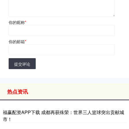
你的昵称
*
你的邮箱
*
提交评论
热点资讯
福赢配资APP下载 成都再获殊荣：世界三人篮球突出贡献城
市！