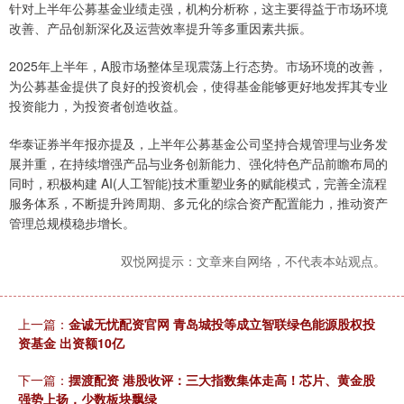
针对上半年公募基金业绩走强，机构分析称，这主要得益于市场环境
改善、产品创新深化及运营效率提升等多重因素共振。
2025年上半年，A股市场整体呈现震荡上行态势。市场环境的改善，
为公募基金提供了良好的投资机会，使得基金能够更好地发挥其专业
投资能力，为投资者创造收益。
华泰证券半年报亦提及，上半年公募基金公司坚持合规管理与业务发
展并重，在持续增强产品与业务创新能力、强化特色产品前瞻布局的
同时，积极构建 AI(人工智能)技术重塑业务的赋能模式，完善全流程
服务体系，不断提升跨周期、多元化的综合资产配置能力，推动资产
管理总规模稳步增长。
双悦网提示：文章来自网络，不代表本站观点。
上一篇：
金诚无忧配资官网 青岛城投等成立智联绿色能源股权投
资基金 出资额10亿
下一篇：
摆渡配资 港股收评：三大指数集体走高！芯片、黄金股
强势上扬，少数板块飘绿