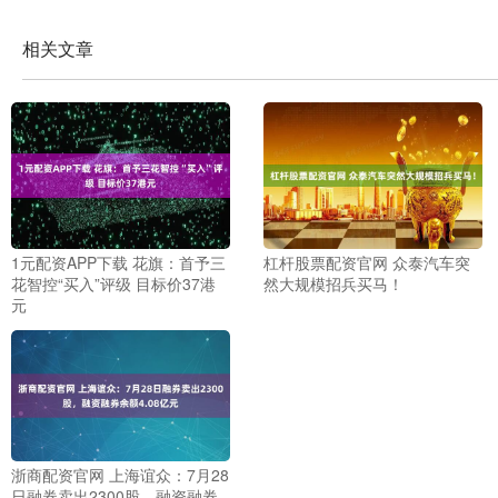
相关文章
1元配资APP下载 花旗：首予三
杠杆股票配资官网 众泰汽车突
花智控“买入”评级 目标价37港
然大规模招兵买马！
元
浙商配资官网 上海谊众：7月28
日融券卖出2300股，融资融券