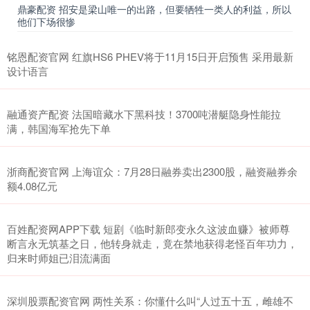
鼎豪配资 招安是梁山唯一的出路，但要牺牲一类人的利益，所以
他们下场很惨
铭恩配资官网 红旗HS6 PHEV将于11月15日开启预售 采用最新
设计语言
融通资产配资 法国暗藏水下黑科技！3700吨潜艇隐身性能拉
满，韩国海军抢先下单
浙商配资官网 上海谊众：7月28日融券卖出2300股，融资融券余
额4.08亿元
百姓配资网APP下载 短剧《临时新郎变永久这波血赚》被师尊
断言永无筑基之日，他转身就走，竟在禁地获得老怪百年功力，
归来时师姐已泪流满面
深圳股票配资官网 两性关系：你懂什么叫“人过五十五，雌雄不