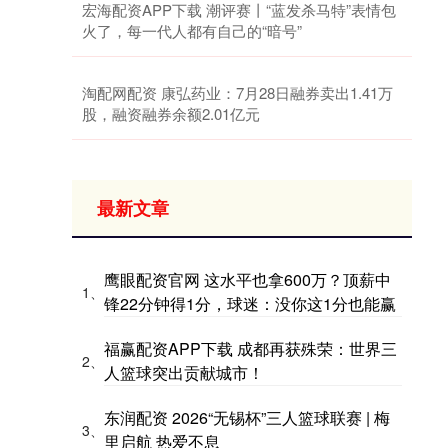
宏海配资APP下载 潮评赛丨“蓝发杀马特”表情包
火了，每一代人都有自己的“暗号”
淘配网配资 康弘药业：7月28日融券卖出1.41万
股，融资融券余额2.01亿元
最新文章
鹰眼配资官网 这水平也拿600万？顶薪中
1、
锋22分钟得1分，球迷：没你这1分也能赢
福赢配资APP下载 成都再获殊荣：世界三
2、
人篮球突出贡献城市！
东润配资 2026“无锡杯”三人篮球联赛 | 梅
3、
里启航 热爱不息