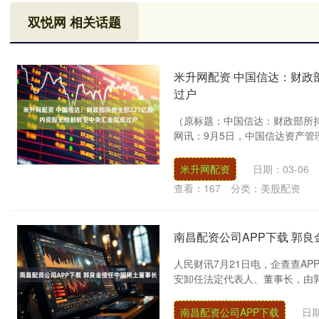
双悦网 相关话题
米升网配资 中国信达：财政
过户
（原标题：中国信达：财政部所持
网讯：9月5日，中国信达资产管
米升网配资
日期：03-06
查看：
167
分类：
美股配资
南昌配资公司APP下载 郭
人民财讯7月21日电，企查查AP
安卸任法定代表人、董事长，由郭
南昌配资公司APP下载
日期