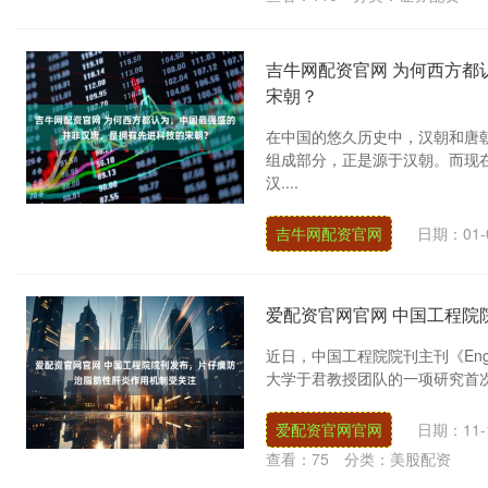
吉牛网配资官网 为何西方都
宋朝？
在中国的悠久历史中，汉朝和唐
组成部分，正是源于汉朝。而现
汉....
吉牛网配资官网
日期：01-
爱配资官网官网 中国工程院
近日，中国工程院院刊主刊《Eng
大学于君教授团队的一项研究首次证
爱配资官网官网
日期：11-
查看：
75
分类：
美股配资