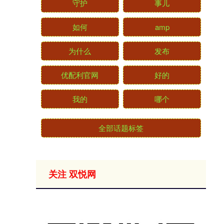
守护
事儿
如何
amp
为什么
发布
优配利官网
好的
我的
哪个
全部话题标签
关注 双悦网