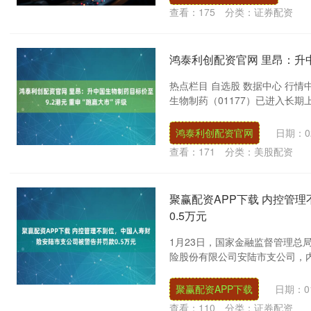
查看：
175
分类：
证券配资
鸿泰利创配资官网 里昂：升中
热点栏目 自选股 数据中心 行情
生物制药（01177）已进入长期上升
鸿泰利创配资官网
日期：02
查看：
171
分类：
美股配资
聚赢配资APP下载 内控管
0.5万元
1月23日，国家金融监督管理总
险股份有限公司安陆市支公司，内控
聚赢配资APP下载
日期：01
查看：
110
分类：
证券配资