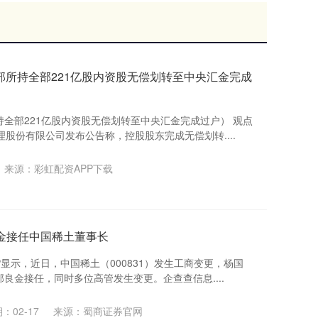
部所持全部221亿股内资股无偿划转至中央汇金完成
全部221亿股内资股无偿划转至中央汇金完成过户） 观点
理股份有限公司发布公告称，控股股东完成无偿划转....
来源：彩虹配资APP下载
良金接任中国稀土董事长
P显示，近日，中国稀土（000831）发生工商变更，杨国
良金接任，同时多位高管发生变更。企查查信息....
：02-17
来源：蜀商证券官网